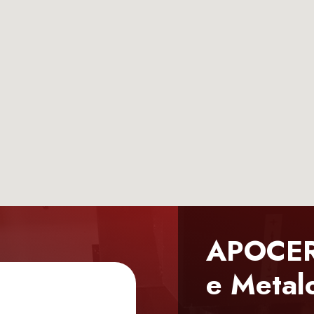
APOCER 
e Metal